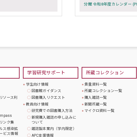
分館 令和8年度カレンダー (PD
学習研究サポート
所蔵コレクション
学生向け情報
貴重資料一覧
図書館ガイダンス
所蔵コレクション一覧
リソース利
図書購入リクエスト
購入雑誌一覧
教員向け情報
新聞所蔵一覧
研究費での図書購入方法
マイクロ資料一覧
mpass
新規購入雑誌の申し込みに
リンク集
ついて
ルス感染拡
雑誌製本案内（学内限定）
ービス情報
APC支援情報