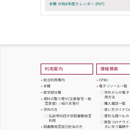
本館 令和8年度カレンダー (PDF)
利用案内
情報検索
総合利用案内
OPAC
本館
電子リソース一覧
医学部分館
学外からの電子
用方法
資料の取り寄せ(文献複写・相
互貸借）/ 紹介状発行
購入雑誌一覧
学外の方
使い方ガイドCo
弘前市内四大学図書館相互
便利な調べもの
利用
新型コロナウイ
図書館相互協力担当の方
大に伴う臨時サ