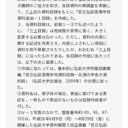
子講師のご協力を仰ぎ，当該資料の再調査を実施し
て，三上氏の資料目録をもとに「官立弘前高等学校
資料追加－１目録」を作成した。
２．当資料目録は，前掲１－③でも述べたよう
に、「三上目録」は完成度が非常に高く、大きく
変更する必要はなかった。ただし，資料の内容に
関する記述を充実させ，内容にふさわしい項目に
資料を若干移動させたりしたが，おおむね「三上目
録」に沿ったものである。当目録の作成に当たって
は，以下の点に留意した。
①作成に当たっては，基本的に弘前大学附属図書館
編『官立弘前高等学校資料目録－北溟の学舎の資
料群』（弘前大学出版会 2009年）の分類に従っ
た。
②資料名は，冊子体の場合，表紙に掲げてある表
記を，一枚もので表記のないものは目録作成者が
付した。
③Ⅳ－３写真のなかで，整理番号83-93，95，97-
102は，平成26年6月9日（月）～8月29日（金）に
開催した弘前大学資料館第５回企画展「官立弘前