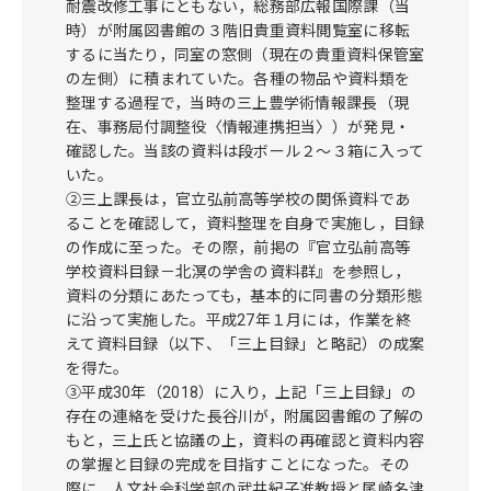
耐震改修工事にともない，総務部広報国際課（当
時）が附属図書館の３階旧貴重資料閲覧室に移転
するに当たり，同室の窓側（現在の貴重資料保管室
の左側）に積まれていた。各種の物品や資料類を
整理する過程で，当時の三上豊学術情報課長（現
在、事務局付調整役〈情報連携担当〉）が発見・
確認した。当該の資料は段ボール２～３箱に入って
いた。
②三上課長は，官立弘前高等学校の関係資料であ
ることを確認して，資料整理を自身で実施し，目録
の作成に至った。その際，前掲の『官立弘前高等
学校資料目録－北溟の学舎の資料群』を参照し，
資料の分類にあたっても，基本的に同書の分類形態
に沿って実施した。平成27年１月には，作業を終
えて資料目録（以下、「三上目録」と略記）の成案
を得た。
③平成30年（2018）に入り，上記「三上目録」の
存在の連絡を受けた長谷川が，附属図書館の了解の
もと，三上氏と協議の上，資料の再確認と資料内容
の掌握と目録の完成を目指すことになった。その
際に，人文社会科学部の武井紀子准教授と尾崎名津