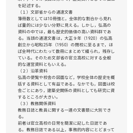
を記述する。
（１）文部省からの通達文書
簿冊数としては10冊強と，全体的な割合から見れ
ば量的には少ない分野に見える。しかし，弘高の
資料の中では，最も歴史的価値の高い資料群であ
る。当該の通達文書は，大正９年（1920）の弘高
創立から昭和25年（1950）の閉校に至るまで，ほ
ぼ全時代にわたって数冊にまとめて綴られ，残存し
ている。そのため文部省の官立高校に対する全般
的な運営資料ともいえる。
（２）沿革資料
弘高の便覧や校舎の図面など，学校全体の歴史を概
括する資料として有益である。なかでも，図面は校
舎ごとにあり，建築史関係の資料としても研究に資
するところが大きい。
（３）教務関係資料
教務日誌と教員に関する一連の文書類に大別でき
る。
前者は官立高校の日常を簡潔に記した日誌であ
る。教務日誌である以上，事務的内容にとどまって