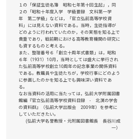
１の「保証生徒名簿 昭和七年第十回生起」，同
２の「昭和十年度入学 学級要録 文科第一学
年 第二学級」などは，「官立弘前高等学校資
料」には見えない資料である。当時，生徒指導が
どのように行われていたのか，その実態を知る上で
貴重であり，戦前期における高等教育機関の研究に
も資するものと考える。
また、整理番号６「創立十周年式書類」は，昭和
６年（1931）10月，当時としては盛大に挙行され
た弘前高等学校創立10周年の記念事業の関係資料
である。教職員や生徒たちが，学校行事にどのよう
に参画したのかを知る上でも興味深い資料であ
る。
なお当資料の活用に当たっては，弘前大学附属図書
館編『官立弘前高等学校資料目録 - 北溟の学舎
の資料群』（弘前大学出版会 2009年）を参考に
していただきたい。
(弘前大学名誉教授・元附属図書館長 長谷川成
一）