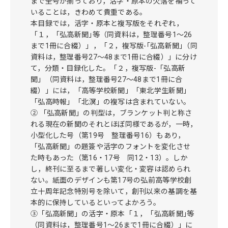
まで全号が揃っており，活字・原本の欠落を補って
いることは，きわめて貴重である。
本目録では，活字・原本と複写版をそれぞれ，
「１，「弘高新聞｣等（同資料は，整理番号1～26
まで1冊に合綴）」，「２，複写版-｢弘高新聞｣（同
資料は，整理番号27～48まで1冊に合綴）」に分け
て，分類・目録化した。「２，複写版-「弘高新
聞」（同資料は，整理番号27～48まで1冊に合
綴）」には，「高等学校新聞」「東北学生新聞」
「弘高時報」「北溟」の複写は含まれていない。
② 「弘高新聞」の判型は，ブランケット判と称さ
れる現在の新聞のそれとほぼ同様であるが，一時，
小型化した号（第19号 整理番号16）もあり，
「弘高新聞」の題簽や活字のフォントを変化させ
た時もあった（第16・17号 同12・13）。しか
し，終刊に至るまで著しい変化・変容は認められ
ない。紙面のデザインも第17号の弘前高等学校創
立十周年記念特別号を除いて，創刊以来の基調を基
本的に保持しているといってよかろう。
③「弘高新聞」の活字・原本「１，「弘高新聞｣等
（同資料は，整理番号1～26まで1冊に合綴）」に