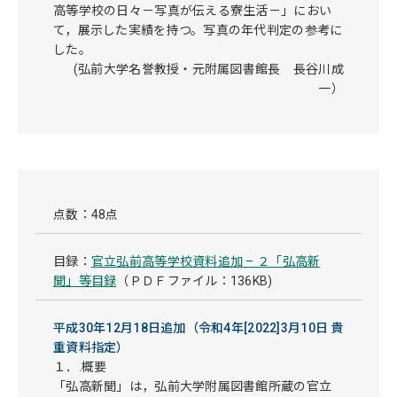
高等学校の日々－写真が伝える寮生活－」におい
て，展示した実績を持つ。写真の年代判定の参考に
した。
(弘前大学名誉教授・元附属図書館長 長谷川成
一）
点数：48点
目録：
官立弘前高等学校資料追加 – ２「弘高新
聞」等目録
（ＰＤＦファイル：136KB)
平成30年12月18日追加（令和4年[2022]3月10日 貴
重資料指定）
１．.概要
「弘高新聞」は，弘前大学附属図書館所蔵の官立