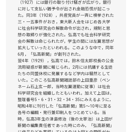
（1927）には銀行の取り付け騒ぎが広がり，銀行
に対して支払い猶予令が出され金融恐慌が起こっ
た。同3年（1928），共産党員が一斉に検挙された
三・一五事件がおき，東大新人会をはじめ各大学
に社会科学研究会の解散命令が出され，規制と思
想の取締りが強化された。弘高でも社会科学研究
会の解散は命じられたが，学生の間には左翼思想が
拡大していったといわれる。このような中で，同年
6月，「弘高新聞」が創刊された。
翌4年（1929），弘高では，鈴木信太郎校長の公金
流用疑惑が新聞に報じられ，2月には抗議する生徒
たちの同盟休校に発展するなど学内は騒然として
いた。このころ弘高新聞雑誌部の上田重彦（ペン
ネーム石上玄一郎，当時左翼運動に従事）は社会
科学研究会を組織したともいわれ，加えて上田は，
整理番号5・6・31・32・34・35にみえるように，
昭和4年に刊行した「弘高新聞」第5～10号に至る
各号の編輯・発行兼印刷人をつとめている。当
時，弘高3年生の津島修治（後の太宰治）は上田が
新聞の編集責任者であった時にのみ，「弘高新聞」
に作品などを寄稿しているのは上田との関係がか