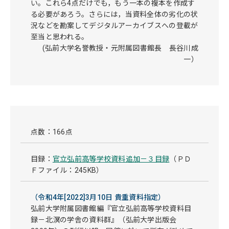
い。これら4点だけでも，もう一本の複本を作成す
る必要があろう。さらには，当資料全体の劣化の状
況などを勘案してデジタルアーカイブスへの登載が
至当と思われる。
(弘前大学名誉教授・元附属図書館長 長谷川成
一）
点数：166点
目録：
官立弘前高等学校資料追加－３目録
（ＰＤ
Ｆファイル：245KB）
（令和4年[2022]3月10日 貴重資料指定）
弘前大学附属図書館編『官立弘前高等学校資料目
録－北溟の学舎の資料群』（弘前大学出版会