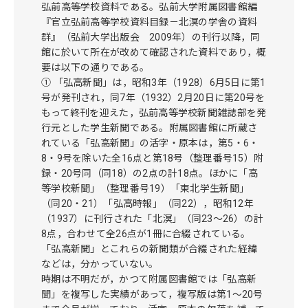
弘前高等学校資料である。弘前大学附属図書館編
『官立弘前高等学校資料目録－北溟の学舎の資料
群』（弘前大学出版会 2009年）の刊行以降，同
館に於いて所在が改めて確認された資料であり，概
要は以下の通りである。
① 「弘高新聞」は，昭和3年（1928）6月5日に第1
号が発刊され，同7年（1932）2月20日に第20号を
もって終刊を迎えた，弘前高等学校新聞雑誌部を発
行元とした学生新聞である。附属図書館に所蔵さ
れている「弘高新聞」の活字・原本は，第5・6・
8・9号を除いた全16点と第18号（整理番号15）附
録・20号同（同18）の2点の計18点。ほかに「高
等学校新聞」（整理番号19）「東北学生新聞」
（同20・21）「弘高時報」（同22），昭和12年
（1937）に刊行された「北溟」（同23～26）の計
8点，合わせて全26点が1冊に合綴されている。
「弘高新聞」とこれらの新聞類が合綴された経緯
などは，分かっていない。
時期は不明だが，かつて附属図書館では「弘高新
聞」を複写した実績があって，複写版は第1～20号