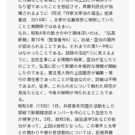
なり密であったことを想起させ，斉藤利彦氏が指
摘されるように（同氏『作家太宰治の誕生』岩波
書店 2014年），太宰が左翼思想に傾倒していた
ことと無関係ではあるまい。
なお，昭和4年の動きの中で興味深いのは，「弘高
新聞」第10号（整理番号6）に，白紙・空白の箇所
が認められることである。それまでの第1～9号に
はなかったことである。目録の注記*①に見えるよ
うに，生徒主事による検閲の結果，空白が生じたと
のことで，弘高に於いて新聞の本格的な検閲が開始
したのである。要注意人物の上田重彦が編集・発
行の責任者であったことが理由なのか，詳細は不明
であるが，従来，これらの点について触れた研究が
見当たらなく，今後の解明が待たれるところであ
る。
昭和5年（1930）1月，共産青年同盟の活動をした
容疑で新聞雑誌部メンバーを中心とした生徒たち
が検挙され，3月，放校3名，諭旨退学3名などの処
分があって，上田は放校となった。この事件と太宰
との関わりや彼の思想動向については，前掲斉藤