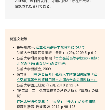
2009年）の刊行以降、同館に於いて所在が改めて
確認された資料である。
関連文献等
長谷川成一.
官立弘前高等学校資料について
弘前大学附属図書館報「豊泉」, (29), 2009.5, p.6-9
弘前大学附属図書館編『
官立弘前高等学校資料目録 :
北溟の学舎(まなびや)の資料群
』
弘前大学出版会, 2009
徳竹剛．
［書評と紹介］弘前大学附属図書館編『官
立弘前高等学校資料目録－北溟の学舎の資料群－』
弘前大学國史研究. (128), 2010, p.32-34
“第二章 二 弘前高校での創作活動と『戦旗』の購
読”
作家太宰治の誕生 ： 「天皇」「帝大」からの開放
.
斉藤利彦著. 岩波書店, 2014, p.98-125