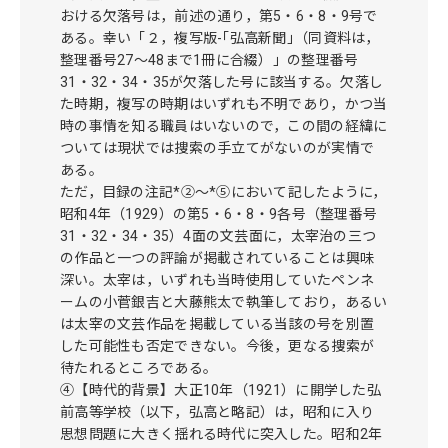
おける欠落号は，前述の通り，第5・6・8・9号で
ある。幸い「２，複写版-｢弘高新聞｣（同資料は，
整理番号27～48まで1冊に合綴）」の整理番号
31・32・34・35が欠落した号に該当する。欠落し
た時期，複写の時期はいずれも不明であり，かつ当
時の事情を知る職員はいないので，この間の経緯に
ついては現状では捜索の手立てがないのが実情で
ある。
ただ，目録の注記*②～*⑤において記したように，
昭和4年（1929）の第5・6・8・9各号（整理番号
31・32・34・35）4面の文芸面に，太宰治の三つ
の作品と一つの評論が掲載されていることは興味
深い。太宰は，いずれも当時使用していたペンネ
ームの小菅銀吉と大藤熊太で執筆しており，あるい
は太宰の文芸作品を掲載している当該の号を別置
した可能性も否定できない。今後，更なる捜索が
待たれるところである。
④【時代的背景】大正10年（1921）に開学した弘
前高等学校（以下，弘高と略記）は，昭和に入り
思想問題に大きく揺れる時代に突入した。昭和2年