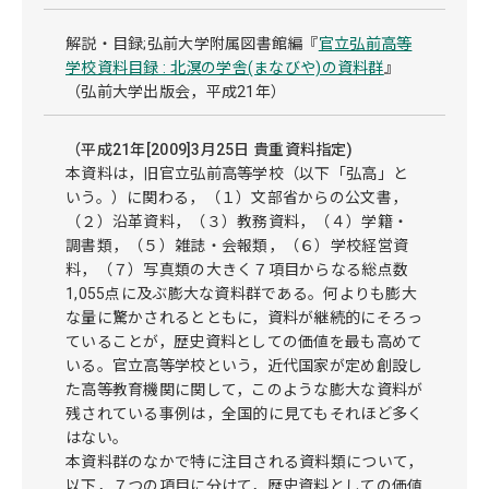
解説・目録;弘前大学附属図書館編『
官立弘前高等
学校資料目録 : 北溟の学舎(まなびや)の資料群
』
（弘前大学出版会，平成21年）
（平成21年[2009]3月25日 貴重資料指定)
本資料は，旧官立弘前高等学校（以下「弘高」と
いう。）に関わる，（１）文部省からの公文書，
（２）沿革資料，（３）教務資料，（４）学籍・
調書類，（５）雑誌・会報類，（６）学校経営資
料，（７）写真類の大きく７項目からなる総点数
1,055点に及ぶ膨大な資料群である。何よりも膨大
な量に驚かされるとともに，資料が継続的にそろっ
ていることが，歴史資料としての価値を最も高めて
いる。官立高等学校という，近代国家が定め創設し
た高等教育機関に関して，このような膨大な資料が
残されている事例は，全国的に見てもそれほど多く
はない。
本資料群のなかで特に注目される資料類について，
以下，７つの項目に分けて，歴史資料としての価値