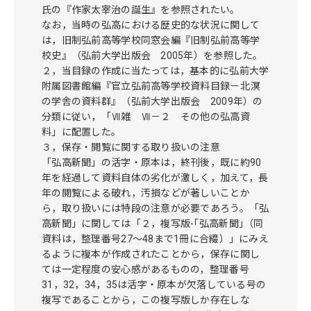
氏の『作家太宰治の誕生』を参照されたい。
なお，当時の弘高における歴史的な状況に関して
は，旧制弘前高等学校同窓会編『旧制弘前高等学
校史』（弘前大学出版会 2005年）を参照した。
２，当目録の作成に当たっては，基本的に弘前大学
附属図書館編『官立弘前高等学校資料目録－北溟
の学舎の資料群』（弘前大学出版会 2009年）の
分類に従い，「Ⅶ雑 Ⅶ－２ その他の弘高資
料」に配置した。
３，保存・閲覧に関する取り扱いの注意
「弘高新聞」の活字・原本は，終刊後，既に約90
年を経過して資料自体の劣化が激しく，加えて，長
年の閲覧による破れ，汚損などが著しいことか
ら，取り扱いには特段の注意が必要であろう。「弘
高新聞」に関しては「２，複写版-｢弘高新聞｣（同
資料は，整理番号27～48まで1冊に合綴）」にみえ
るように複本が作成されたことから，保存に関し
ては一定程度の安心感があるものの，整理番号
31，32，34，35は活字・原本が欠落している号の
複写であることから，この複写版しか存在しな