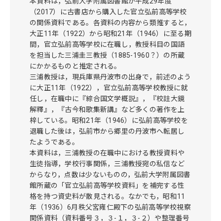
本資料は，弘前大学附属図書館が平成29年度
（2017）に古書店から購入した官立弘前高等学校
の関係資料である。各資料の内容から類推すると，
大正11年（1922）から昭和21年（1946）に至る期
間，官立弘前高等学校に在職し，教授科目の国語
を担当した三浦圭三教授（1885-1960？）の所蔵
にかかるものと推定される。
三浦教授は，現兵庫県丹波市の出身で，前述のよう
に大正11年（1922），官立弘前高等学校教授に就
任し，在職中に『綜合国文学概説』，『校註大鏡
解釋』，『古今和歌集新講』など多くの著作を上
梓している。昭和21年（1946）に弘前高等学校を
退職した後は，弘前市から郷里の丹波市へ転居し
たようである。
本資料は，三浦教授の在職中における教授資料や
生徒指導，学校行事関係，三浦教授宛の私信など
からなり，点数は少ないものの，弘前大学附属図書
館所蔵の「官立弘前高等学校資料」を補完する性
格を持つ資史料が散見される。なかでも，昭和11
年（1936）6月秩父宮雍仁殿下の弘前高等学校視察
関係資料（資料番号３，３-１，３-２）や整理番号