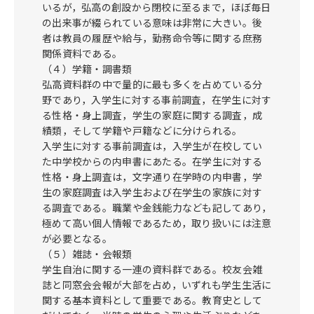
いるが，弘高の創設から閉校に至るまで，ほぼ毎日
の出来事が綴られている意味は非常に大きい。後
者は教員の履歴や給与，勤務命令等に関する庶務
関係資料である。
（４）学籍・調書類
弘高資料群の中で量的に最も多くを占めている分
野であり，入学生に対する事前調査，在学生に対す
る性格・身上調査，学生の家庭に関する調査，成
績類，そして学籍や戸籍などに分けられる。
入学生に対する事前調査は，入学生が在校してい
た中学校からの内申書にあたる。在学生に対する
性格・身上調査は，文字通り在学時の内申書，学
生の家庭調査は入学生および在学生の家族に対す
る調査である。職業や金銭能力なども記してあり，
極めて高い個人情報であるため，取り扱いには注意
が必要となる。
（５）雑誌・会報類
学生自治に関する一連の資料群である。校友会雑
誌と同窓会会報が大部を占め，いずれも学生生活に
関する基本資料として重要である。教育史として