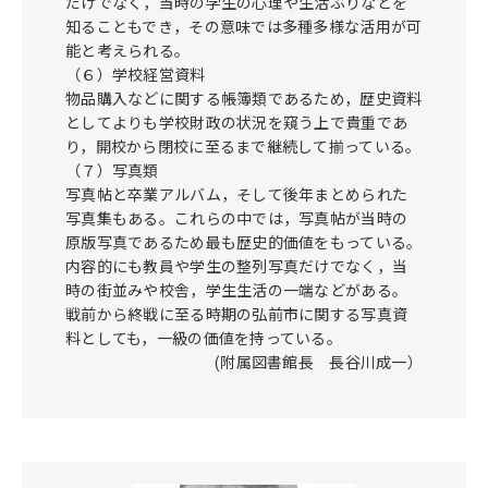
だけでなく，当時の学生の心理や生活ぶりなどを
知ることもでき，その意味では多種多様な活用が可
能と考えられる。
（６）学校経営資料
物品購入などに関する帳簿類であるため，歴史資料
としてよりも学校財政の状況を窺う上で貴重であ
り，開校から閉校に至るまで継続して揃っている。
（７）写真類
写真帖と卒業アルバム，そして後年まとめられた
写真集もある。これらの中では，写真帖が当時の
原版写真であるため最も歴史的価値をもっている。
内容的にも教員や学生の整列写真だけでなく，当
時の街並みや校舎，学生生活の一端などがある。
戦前から終戦に至る時期の弘前市に関する写真資
料としても，一級の価値を持っている。
(附属図書館長 長谷川成一）